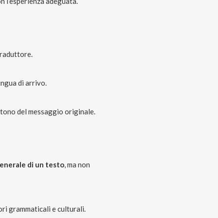
n l’esperienza adeguata.
traduttore.
ingua di arrivo.
il tono del messaggio originale.
enerale di un testo
, ma non
ri grammaticali e culturali.