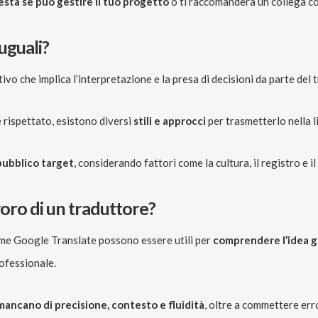
està se può gestire il tuo progetto
o ti raccomanderà un collega co
uguali?
vo che implica l’interpretazione e la presa di decisioni da parte del 
 rispettato, esistono diversi
stili e approcci
per trasmetterlo nella l
 pubblico target
, considerando fattori come la cultura, il registro e 
avoro di un traduttore?
ome Google Translate possono essere utili per
comprendere l’idea g
rofessionale.
mancano di precisione, contesto e fluidità
, oltre a commettere erro