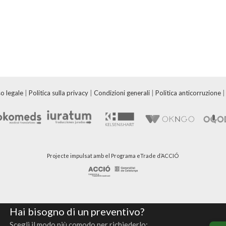
o legale
|
Politica sulla privacy
|
Condizioni generali
|
Politica anticorruzione
Projecte impulsat amb el Programa eTrade d’ACCIÓ
Hai bisogno di un preventivo?
Scegli il modo più comodo per richiederlo: